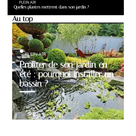
PLEIN AIR
Quelles plantes mettrent dans son jardin ?
Au top
PLEIN AIR
Profiter de son jardin en
été : pourquoi installer un
bassin ?