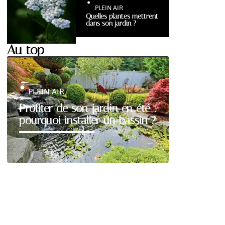
PLEIN AIR
Quelles plantes mettrent
dans son jardin ?
Au top
PLEIN AIR
Profiter de son jardin en été :
pourquoi installer un bassin ?