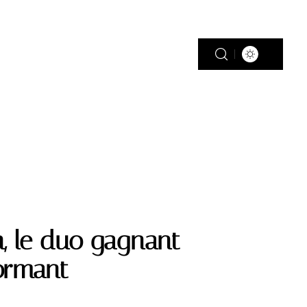
PISCINE
PLEIN AIR
RÉNOV’
n, le duo gagnant
formant