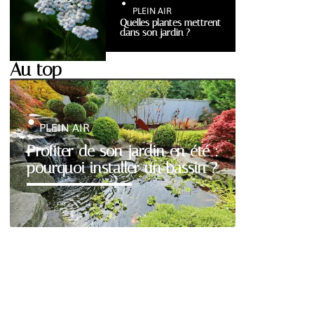
PLEIN AIR
Quelles plantes mettrent
dans son jardin ?
Au top
PLEIN AIR
Profiter de son jardin en été :
pourquoi installer un bassin ?