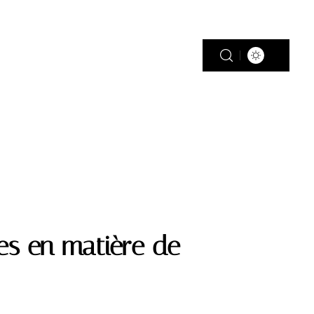
PISCINE
PLEIN AIR
RÉNOV’
es en matière de