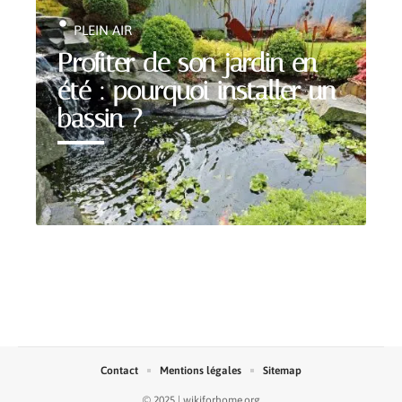
PLEIN AIR
Profiter de son jardin en
été : pourquoi installer un
bassin ?
Contact
Mentions légales
Sitemap
© 2025 | wikiforhome.org