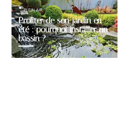
PLEIN AIR
Profiter de son jardin en
été : pourquoi installer un
bassin ?
Contact
Mentions légales
Sitemap
© 2025 | wikiforhome.org