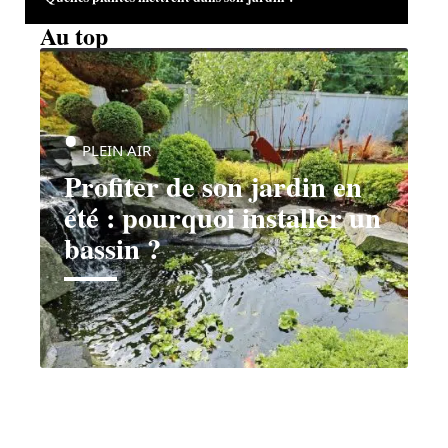
Au top
PLEIN AIR
Profiter de son jardin en
été : pourquoi installer un
bassin ?