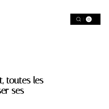
PISCINE
PLEIN AIR
RÉNOV’
, toutes les
er ses