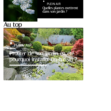
PLEIN AIR
Quelles plantes mettrent
dans son jardin ?
Au top
PLEIN AIR
Profiter de son jardin en été :
pourquoi installer un bassin ?