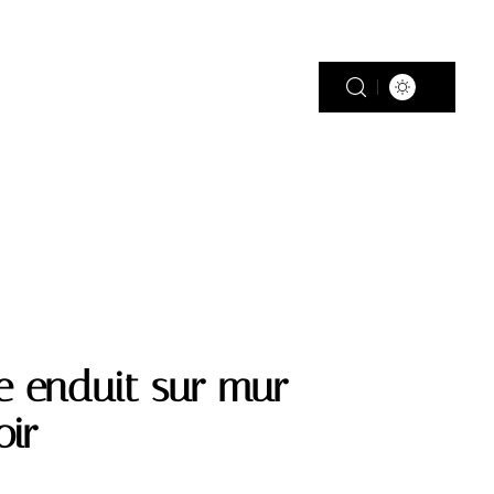
PISCINE
PLEIN AIR
RÉNOV’
e enduit sur mur
oir