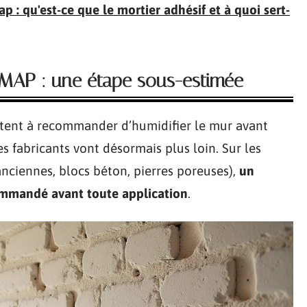
 : qu'est-ce que le mortier adhésif et à quoi sert-
 MAP : une étape sous-estimée
mitent à recommander d’humidifier le mur avant
s fabricants vont désormais plus loin. Sur les
anciennes, blocs béton, pierres poreuses),
un
ommandé avant toute application
.