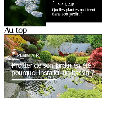
PLEIN AIR
Quelles plantes mettrent
dans son jardin ?
Au top
PLEIN AIR
Profiter de son jardin en été :
pourquoi installer un bassin ?