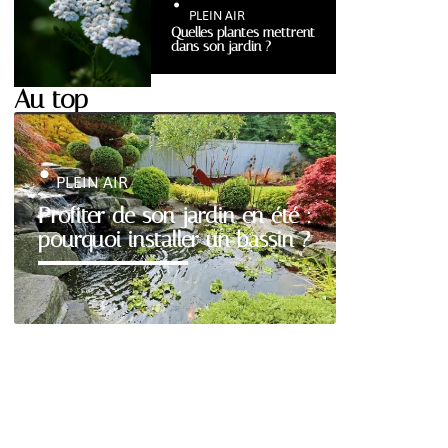
PLEIN AIR
Quelles plantes mettrent
dans son jardin ?
Au top
PLEIN AIR
Profiter de son jardin en été :
pourquoi installer un bassin ?