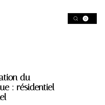
PISCINE
PLEIN AIR
RÉNOV’
ation du
ue : résidentiel
el