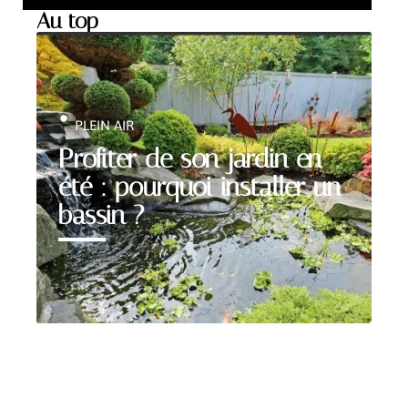
Au top
PLEIN AIR
Profiter de son jardin en
été : pourquoi installer un
bassin ?